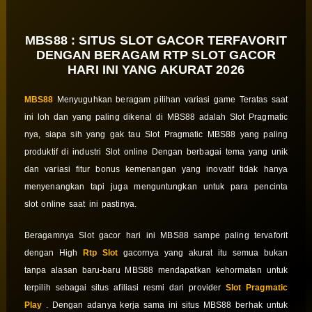
MBS88 : SITUS SLOT GACOR TERFAVORIT
DENGAN BERAGAM RTP SLOT GACOR
HARI INI YANG AKURAT 2026
MBS88
Menyuguhkan beragam pilihan variasi game Teratas saat
ini loh dan yang paling dikenal di MBS88 adalah Slot Pragmatic
nya, siapa sih yang gak tau Slot Pragmatic MBS88 yang paling
produktif di industri Slot online Dengan berbagai tema yang unik
dan variasi fitur bonus kemenangan yang inovatif tidak hanya
menyenangkan tapi juga menguntungkan untuk para pencinta
slot online saat ini pastinya.
Beragamnya Slot gacor hari ini MBS88 sampe paling tervaforit
dengan High
Rtp Slot
gacornya yang akurat itu semua bukan
tanpa alasan baru-baru MBS88 mendapatkan kehormatan untuk
terpilih sebagai situs afiliasi resmi dari provider
Slot Pragmatic
Play
. Dengan adanya kerja sama ini situs MBS88 berhak untuk