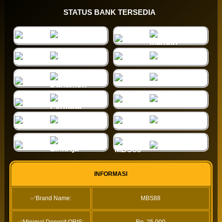
STATUS BANK TERSEDIA
INFORMASI
✅Brand Name:
MBS88
✅Minimal Deposit QRIS:
Rp. 25,000