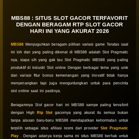
MBS88 : SITUS SLOT GACOR TERFAVORIT
DENGAN BERAGAM RTP SLOT GACOR
HARI INI YANG AKURAT 2026
MBS88
Menyuguhkan beragam pilihan variasi game Teratas saat
ini loh dan yang paling dikenal di MBS88 adalah Slot Pragmatic
nya, siapa sih yang gak tau Slot Pragmatic MBS88 yang paling
produktif di industri Slot online Dengan berbagai tema yang unik
dan variasi fitur bonus kemenangan yang inovatif tidak hanya
menyenangkan tapi juga menguntungkan untuk para pencinta
slot online saat ini pastinya.
Beragamnya Slot gacor hari ini MBS88 sampe paling tervaforit
dengan High
Rtp Slot
gacornya yang akurat itu semua bukan
tanpa alasan baru-baru MBS88 mendapatkan kehormatan untuk
terpilih sebagai situs afiliasi resmi dari provider
Slot Pragmatic
Play
. Dengan adanya kerja sama ini situs MBS88 berhak untuk