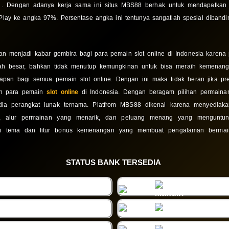
. Dengan adanya kerja sama ini situs MBS88 berhak untuk mendapatkan 
Play ke angka 97%. Persentase angka ini tentunya sangatlah spesial diband
akan menjadi kabar gembira bagi para pemain slot online di Indonesia karena
ah besar, bahkan tidak menutup kemungkinan untuk bisa meraih kemenang
apan bagi semua pemain slot online. Dengan ini maka tidak heran jika pred
eh para pemain
slot online
di Indonesia. Dengan beragam pilihan permain
edia perangkat lunak ternama. Platfrom MBS88 dikenal karena menyediak
h, alur permainan yang menarik, dan peluang menang yang menguntu
i tema dan fitur bonus kemenangan yang membuat pengalaman bermai
STATUS BANK TERSEDIA