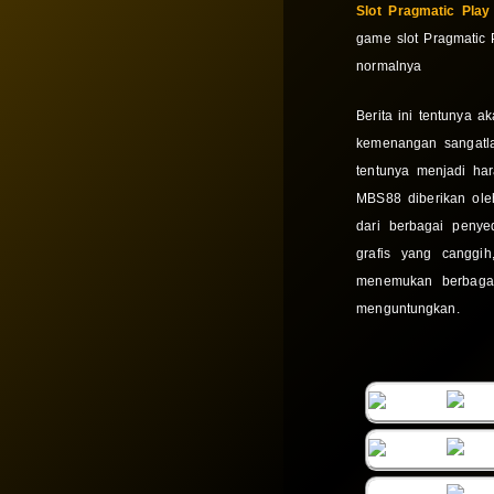
Slot Pragmatic Play
game slot Pragmatic 
normalnya
Berita ini tentunya 
kemenangan sangatl
tentunya menjadi har
MBS88 diberikan ol
dari berbagai peny
grafis yang canggi
menemukan berbaga
menguntungkan.