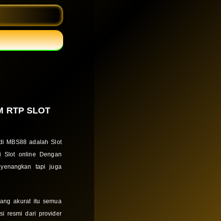
M RTP SLOT
 di MBS88 adalah Slot
i Slot online Dengan
nyenangkan tapi juga
ang akurat itu semua
i resmi dari provider