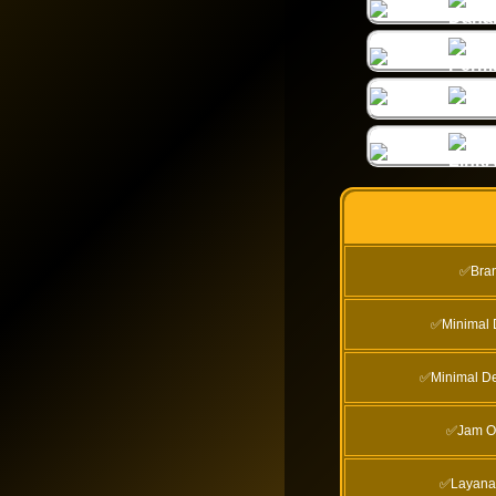
✅Bra
✅Minimal 
✅Minimal De
✅Jam Op
✅Layanan