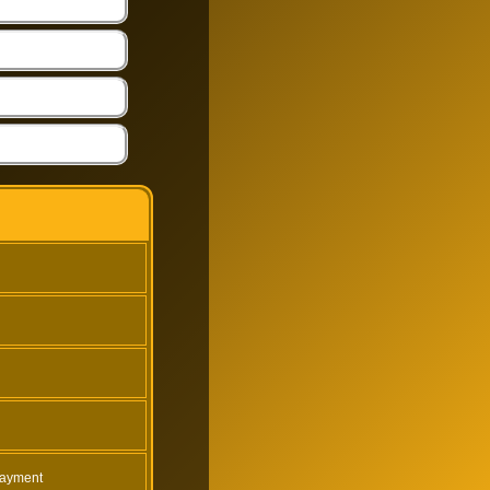
Payment