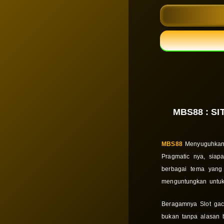
MBS88 : S
MBS88
Menyuguhkan b
Pragmatic nya, siap
berbagai tema yang 
menguntungkan untuk p
Beragamnya Slot gac
bukan tanpa alasan b