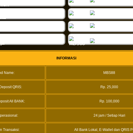
INFORMASI
nd Name:
MBS88
Deposit QRIS:
Rp. 25,000
posit All BANK:
Rp. 100,000
erasional:
24 jam / Setiap Hari
 Transaksi:
All Bank Lokal, E-Wallet dan QRIS 