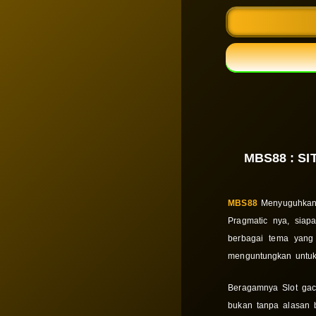
MBS88 : S
MBS88
Menyuguhkan b
Pragmatic nya, siap
berbagai tema yang 
menguntungkan untuk p
Beragamnya Slot gac
bukan tanpa alasan b