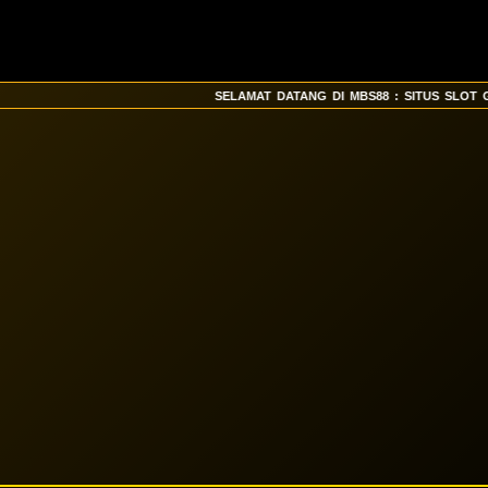
SELAMAT DATANG DI MBS88 : SITUS SLOT GACOR TER